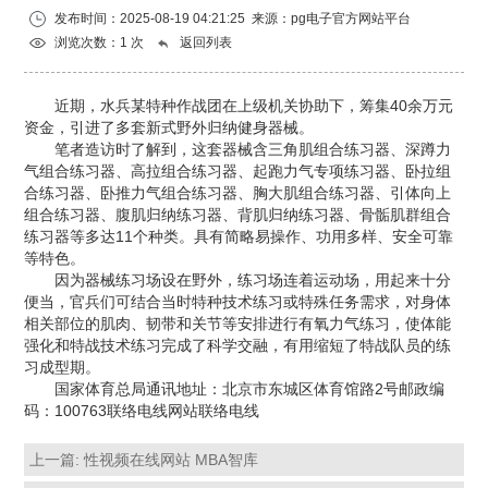
发布时间：2025-08-19 04:21:25 来源：
pg电子官方网站平台
浏览次数：1 次
返回列表
近期，水兵某特种作战团在上级机关协助下，筹集40余万元
资金，引进了多套新式野外归纳健身器械。
笔者造访时了解到，这套器械含三角肌组合练习器、深蹲力
气组合练习器、高拉组合练习器、起跑力气专项练习器、卧拉组
合练习器、卧推力气组合练习器、胸大肌组合练习器、引体向上
组合练习器、腹肌归纳练习器、背肌归纳练习器、骨骺肌群组合
练习器等多达11个种类。具有简略易操作、功用多样、安全可靠
等特色。
因为器械练习场设在野外，练习场连着运动场，用起来十分
便当，官兵们可结合当时特种技术练习或特殊任务需求，对身体
相关部位的肌肉、韧带和关节等安排进行有氧力气练习，使体能
强化和特战技术练习完成了科学交融，有用缩短了特战队员的练
习成型期。
国家体育总局通讯地址：北京市东城区体育馆路2号邮政编
码：100763联络电线网站联络电线
上一篇:
性视频在线网站 MBA智库