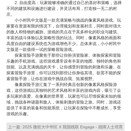
2. 自由度高：玩家能够准确的通过自己的喜好和策略，选择
不同的建筑和设施进行建设，并灵活布局，打造独一无二的村
庄。
小小村民中文版是一款充满策略与挑战的像素风格游戏。玩
家要在资源有限的情况下，合理规划和发展村庄，同时面对强大
的敌人和怪物的威胁。游戏的亮点在于其多样化的职业与建筑、
丰富的战斗体验以及策略性强的玩法。同时，像素风格的画面和
高度自由的建设系统也为游戏增色不少。总体来说，小小村民中
文版是一款值得一试的策略冒险游戏。
探索冒险手游聚焦于那些让你扮演冒险家、体验探索和冒险
乐趣的手机游戏。这些游戏通常设有丰富的地图、独特的角色和
技能、以及充满挑战的关卡，让你感受到冒险的刺激和乐趣。在
探索冒险手游里，你可以找到那些让你身临其境、欲罢不能的探
索冒险手游，让你在游戏中挑战自我、拓展视野。
像素探险手游汇集了一系列经典且创新的像素风格探险游
戏，这些游戏以其独特的艺术风格和丰富的游戏内容，吸引了众
多玩家的喜爱。在像素的世界里，玩家也可以尽情探索未知的领
域，挑战各种谜题和敌人，体验刺激的冒险之旅。同时，游戏还
提供了丰富的装备和技能系统，让玩家在探险中不断成长，享受
游戏的乐趣。
上一篇:
2025 微软大中华区 X 我国残联 Engage - 残障人士培育