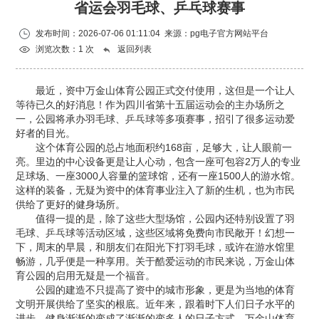
省运会羽毛球、乒乓球赛事
发布时间：2026-07-06 01:11:04 来源：
pg电子官方网站平台
浏览次数：1 次
返回列表
最近，资中万金山体育公园正式交付使用，这但是一个让人
等待已久的好消息！作为四川省第十五届运动会的主办场所之
一，公园将承办羽毛球、乒乓球等多项赛事，招引了很多运动爱
好者的目光。
这个体育公园的总占地面积约168亩，足够大，让人眼前一
亮。里边的中心设备更是让人心动，包含一座可包容2万人的专业
足球场、一座3000人容量的篮球馆，还有一座1500人的游水馆。
这样的装备，无疑为资中的体育事业注入了新的生机，也为市民
供给了更好的健身场所。
值得一提的是，除了这些大型场馆，公园内还特别设置了羽
毛球、乒乓球等活动区域，这些区域将免费向市民敞开！幻想一
下，周末的早晨，和朋友们在阳光下打羽毛球，或许在游水馆里
畅游，几乎便是一种享用。关于酷爱运动的市民来说，万金山体
育公园的启用无疑是一个福音。
公园的建造不只提高了资中的城市形象，更是为当地的体育
文明开展供给了坚实的根底。近年来，跟着时下人们日子水平的
进步，健身渐渐的变成了渐渐的变多人的日子方式。万金山体育