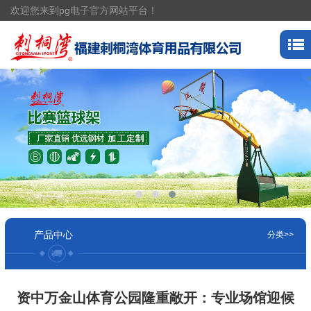
欢迎您来到pg电子官方网站平台！
产品中心
分类>>
资中万金山体育公园隆重敞开：专业场馆迎候