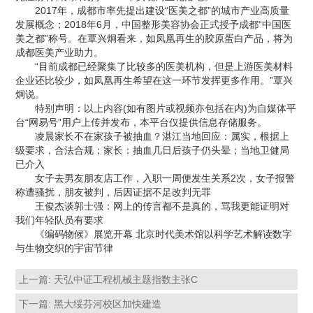
2017年，成都市率先提出建设“医美之都”的城市产业高质量
发展概念；2018年6月，中国整形美容协会正式授予成都“中国医
美之都”称号。在覃兴炯看来，如凤凰再生的胶原蛋白产品，将为
成都医美产业助力。
“目前成都已经聚集了比较多的医美机构，但是上游医美材料
企业还比较少，如凤凰再生希望在这一环节发挥更多作用。”覃兴
炯说。
特别声明：以上内容(如有图片或视频亦包括在内)为自媒体平
台“网易号”用户上传并发布，本平台仅提供信息存储服务。
凌晨家长不在家孩子被抽血？湛江当地回应：属实，根据上
级要求，合法合规；家长：抽血几日后孩子仍头晕；当地卫健局
已介入
女子去男友朋友店工作，入职一周便发生关系2次，女子报警
称遭骚扰，朋友被判，后因证据不足改判无罪
王俊杰谈郭士强：网上的传言都不是真的，骂我更能证明对
我们年轻队员有要求
《编码物候》展览开幕 北京时代美术馆以科学艺术解读数字
与生物交织的宇宙节律
上一篇:
天弘中证工程机械主题指数主张C
下一篇:
黑大绥芬河校区加快建造