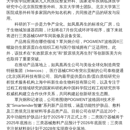
大学医学院附属第九人民医院整复外科、国家老年疾病临床医学
研究中心北京医院整形外科、东京大学博士团队、北京大学第三
医院成形外科等多家国内外知名机构，共同推进产品的研发与应
用。
科研的下一步是力争产业化。如凤凰再生的标准化厂房，位
于生物城加速器四期，计划将在7月份完成环评等程序，接下来就
将进行三类器械GMP车间装修及设备安装。
产品将应用在哪些领域？覃兴炯介绍，POGMENT波格因®三
螺旋仿生胶原蛋白在组织工程与医疗领域拥有广泛适用性。此
外，该技术在“长效胶原水光”和“胶原填充再生剂”等创新医美方向
也取得了重要突破。
在推动产品落地上，如凤凰再生公司与美妆全球化制造商莹
特丽集团（Intercos）、医疗器械CRO有突出贡献的公司泰格捷通
(北京)医药科技有限公司、国内最早提供蛋白质/蛋白质组研究分
析技术服务机构上海中科新生命生物科技有限公司，以及专注于
过程工程领域研究的国家科研机构中国科学院过程工程研究所等
权威机构建立合作伙伴关系，共同构建起创新研发生态圈。
覃兴炯和记者说，公司将围绕POGMENT波格因®技术开
发“Smartender智嫩”系列新产品管线，涵盖功能性护肤品、敷料
及三类填充注射材料等多品类产品。目前公司在研产品近20个，
其中功能性护肤品计划于2025年7月正式上市；二类医疗器械将于
2025年底推出；三类器械敷料产品预计于2026年底面世；三类填
充注射材料则计划于2028年实现商业化落地。