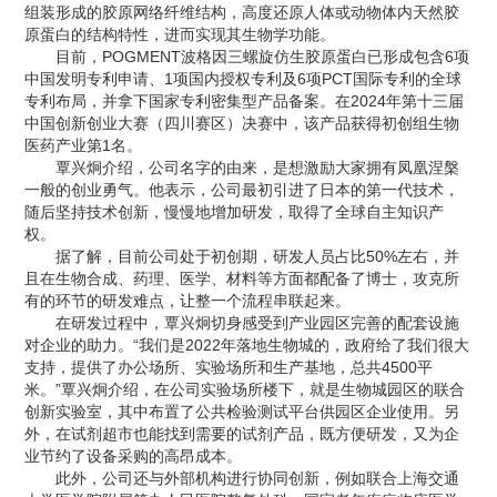
组装形成的胶原网络纤维结构，高度还原人体或动物体内天然胶
原蛋白的结构特性，进而实现其生物学功能。
目前，POGMENT波格因三螺旋仿生胶原蛋白已形成包含6项
中国发明专利申请、1项国内授权专利及6项PCT国际专利的全球
专利布局，并拿下国家专利密集型产品备案。在2024年第十三届
中国创新创业大赛（四川赛区）决赛中，该产品获得初创组生物
医药产业第1名。
覃兴炯介绍，公司名字的由来，是想激励大家拥有凤凰涅槃
一般的创业勇气。他表示，公司最初引进了日本的第一代技术，
随后坚持技术创新，慢慢地增加研发，取得了全球自主知识产
权。
据了解，目前公司处于初创期，研发人员占比50%左右，并
且在生物合成、药理、医学、材料等方面都配备了博士，攻克所
有的环节的研发难点，让整一个流程串联起来。
在研发过程中，覃兴炯切身感受到产业园区完善的配套设施
对企业的助力。“我们是2022年落地生物城的，政府给了我们很大
支持，提供了办公场所、实验场所和生产基地，总共4500平
米。”覃兴炯介绍，在公司实验场所楼下，就是生物城园区的联合
创新实验室，其中布置了公共检验测试平台供园区企业使用。另
外，在试剂超市也能找到需要的试剂产品，既方便研发，又为企
业节约了设备采购的高昂成本。
此外，公司还与外部机构进行协同创新，例如联合上海交通