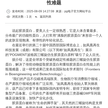
性难题
发布时间：2025-08-09 14:27:08 来源：
pg电子官方网站平台
浏览次数：1 次
返回列表
说起胶原蛋白，爱美人士一定很熟悉，它是人体含量最多、
分布最广的功能性蛋白，人们常用‌“满脸的胶原蛋白”来形容一个人
的皮肤呈现饱满、有弹性的年轻化状态。
在最近举行的第二十届中国西部国际博览会上，如凤凰再生
科技发展（成都）有限公司（以下简称“如凤凰再生”）展示
的“POGMENT波格因三螺旋仿生胶原蛋白原料”吸引了众人目光。
据介绍，这是全球首个突破热稳定性难题的三螺旋仿生胶原
蛋白，解决了传统动物提取胶原蛋白和重组胶原蛋白在性能上的
瓶颈难题，这一研究成果已发表在国际知名学术期刊《Frontiers
in Bioengineering and Biotechnology》。
“我们的产品不仅瞄准高端医美、生物医疗等消费医疗领域，
在严肃医疗领域也将有广泛应用。”如凤凰再生创始人覃兴炯表
示，该产品已经拿下多项国际国内发明专利，获得了国家专利密
集型产品备案。公司的生产基地即将开始做三类器械GMP车间装
修及设施安装，加快产业化步伐。
胶原蛋白被称为“生命的脚手架”，其天然的三螺旋结构是支撑
皮肤、骨骼、血管的关键。如何高效地获取优质胶原蛋白，是业