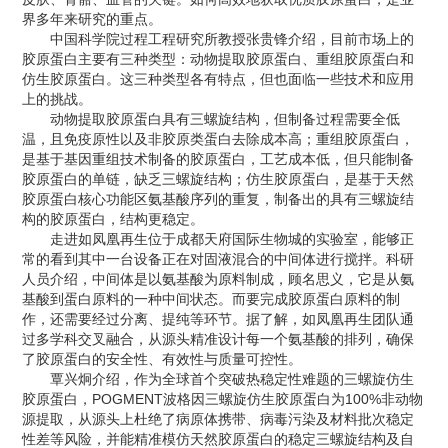
界多年来研究的重点。
中国科学院过程工程研究所教授张贵锋介绍，目前市场上的
胶原蛋白主要有三种类型：动物提取胶原蛋白、重组胶原蛋白和
仿生胶原蛋白。这三种类型各有特点，但也面临一些技术和应用
上的挑战。
动物提取胶原蛋白具有三螺旋结构，但制备过程需要全低
温，且免疫原性以及非胶原类蛋白去除成本高；重组胶原蛋白，
是基于基因重组技术制备的胶原蛋白，工艺成本低，但只能制备
胶原蛋白的单链，缺乏三螺旋结构；仿生胶原蛋白，是基于天然
胶原蛋白核心功能区氨基酸序列的重复，制备出的具有三螺旋结
构的胶原蛋白，结构更稳定。
走进如凤凰再生位于成都天府国际生物城的实验室，能够正
常的看到其中一台设备正在对固液混合的中间体进行搅拌。科研
人员介绍，中间体是以氨基酸为原料制成，顾名思义，它是从氨
基酸到蛋白原料的一种中间状态。而要完成胶原蛋白原料的制
作，还需要经过分离、提纯等环节。据了解，如凤凰再生团队通
过多学科交叉融合，从源头精准设计每一个氨基酸的排列，确保
了胶原蛋白的安全性、有效性与质量可控性。
覃兴炯介绍，作为全球首个突破热稳定性难题的三螺旋仿生
胶原蛋白，POGMENT波格因三螺旋仿生胶原蛋白为100%非动物
源提取，从源头上杜绝了病原体携带、病毒污染及材料批次稳定
性差等风险，并能精准模仿天然胶原蛋白的稳定三螺旋结构及自